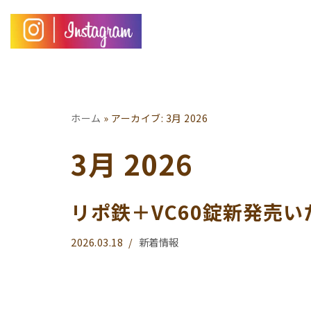
コ
ン
テ
ン
ツ
ホーム
»
アーカイブ: 3月 2026
へ
3月 2026
ス
キ
ッ
リポ鉄＋VC60錠新発売
プ
2026.03.18
新着情報